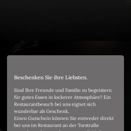
Beschenken Sie ihre Liebsten.
Sind Ihre Freunde und Familie zu begeistern 
für gutes Essen in lockerer Atmosphäre? Ein 
Restaurantbesuch bei uns eignet sich 
wunderbar als Geschenk.

Einen Gutschein können Sie entweder direkt 
bei uns im Restaurant an der Torstraße 