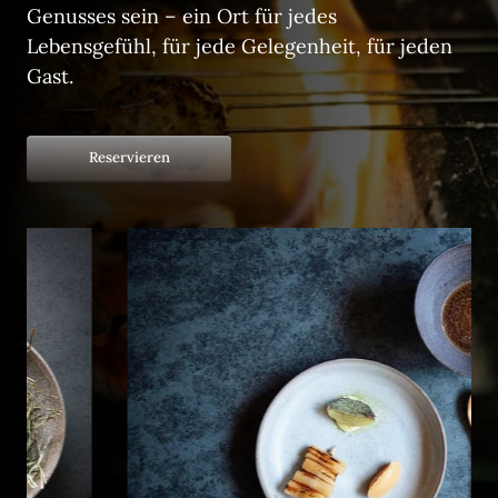
Genusses 
sein 
– 
ein 
Ort 
für 
jedes 
Lebensgefühl, 
für 
jede 
Gelegenheit, 
für 
jeden 
Gast.
Reservieren