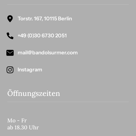
Torstr. 167, 10115 Berlin
+49 (0)30 6730 2051
mail@bandolsurmer.com
Instagram
Öffnungszeiten
Mo - Fr
ab 18.30 Uhr