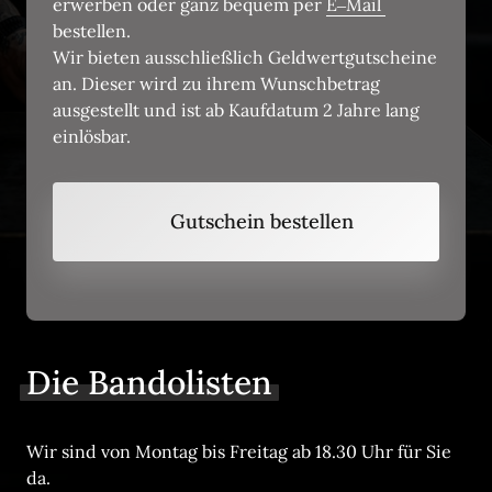
erwerben oder ganz bequem per 
E‒
Mail 
bestellen. 

Wir bieten ausschließlich Geldwertgutscheine 
an. Dieser wird zu ihrem Wunschbetrag 
ausgestellt und ist ab Kaufdatum 2 Jahre lang 
einlösbar.
Gutschein bestellen
Die 
Bandolisten
Wir sind von Montag bis Freitag ab 18.30 Uhr für Sie 
da. 
